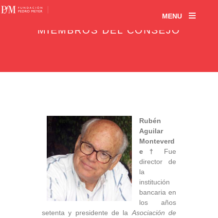
MENU
MIEMBROS DEL CONSEJO
Rubén
Aguilar
Monteverd
e †
Fue
director de
la
institución
bancaria en
los años
setenta y presidente de la
Asociación de