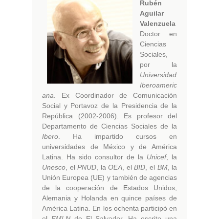
Rubén
Aguilar
Valenzuela
Doctor en
Ciencias
Sociales,
por la
Universidad
Iberoameric
ana
. Ex Coordinador de Comunicación
Social y Portavoz de la Presidencia de la
República (2002-2006). Es profesor del
Departamento de Ciencias Sociales de la
Ibero
. Ha impartido cursos en
universidades de México y de América
Latina. Ha sido consultor de la
Unicef
, la
Unesco
, el
PNUD
, la
OEA
, el
BID
, el
BM
, la
Unión Europea (UE) y también de agencias
de la cooperación de Estados Unidos,
Alemania y Holanda en quince países de
América Latina. En los ochenta participó en
el
FMLN
de El Salvador. Ha escrito una