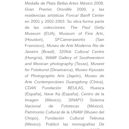
Medalla de Plata Bellas Artes México
2008,
Gran Premio Omnilife
2000, y las
residencias artísticas
Fonca/ Banff Center
en 2001 y 2002-2003. Su obra forma parte
de las colecciones:
The Paul Getty
Museum
(EUA),
Museum of Fine Arts
,
(Houston),
SFCameraworks
(San
Francisco),
Museu de Arte Moderna Rio de
Janeiro
(Brasil),
320fok Cultural Centre
(Hungría),
Wittliff Gallery of Southwestern
and Mexican photography
(Texas),
Museet
for Fotokunst
(Dinamarca),
Museo Kiyosato
of Photographic Arts
(Japón),
Museo de
Arte Contemporáneo Guangdong
(China),
CDAN Fundación BEULAS
, Huesca
(España),
Nave Ka
(España),
Centro de la
Imagen
(México),
SINAFO Sistema
Nacional de Fototecas
(México),
Patrimonio Cultural de la UNAM
(Museo del
Chopo),
Fundación Cultural Televisa
(México). Publicó las monografías
De