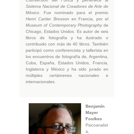
Coinversión
del
Fonca
y pertenece al
Sistema Nacional de Creadores de Arte de
México
. Fue nominado para el premio
Henri Cartier Bresson
en Francia, por el
Museum of Contemporary Photography
de
Chicago, Estados Unidos. Es autor de seis
libros de fotografía y ha ilustrado o
contribuido con más de 40 libros. También
participó como conferencista y tallerista en
los encuentros de fotografía de, Argentina,
Cuba, España, Estados Unidos, Francia,
Inglaterra y México y ha sido jurado en
múltiples certámenes nacionales e
internacionales.
Benjamín
Mayer
Foulkes
Psicoanalist
a,