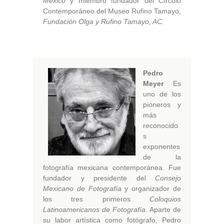
México
y miembro fundador del Círculo
Contemporáneo del Museo Rufino Tamayo,
Fundación Olga y Rufino Tamayo, AC.
Pedro
Meyer
Es
uno de los
pioneros y
más
reconocido
s
exponentes
de la
fotografía mexicana contemporánea. Fue
fundador y presidente del
Consejo
Mexicano de Fotografía
y organizador de
los tres primeros
Coloquios
Latinoamericanos de Fotografía
. Aparte de
su labor artística como fotógrafo, Pedro